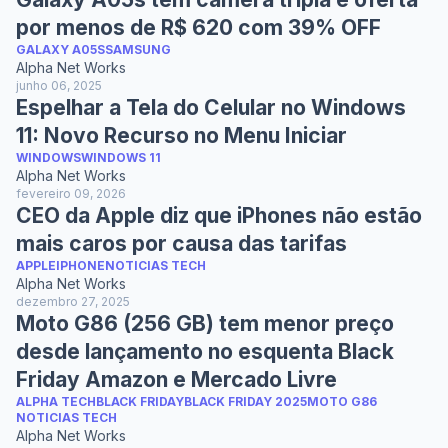
por menos de R$ 620 com 39% OFF
GALAXY A05S
SAMSUNG
Alpha Net Works
junho 06, 2025
Espelhar a Tela do Celular no Windows
11: Novo Recurso no Menu Iniciar
WINDOWS
WINDOWS 11
Alpha Net Works
fevereiro 09, 2026
CEO da Apple diz que iPhones não estão
mais caros por causa das tarifas
APPLE
IPHONE
NOTICIAS TECH
Alpha Net Works
dezembro 27, 2025
Moto G86 (256 GB) tem menor preço
desde lançamento no esquenta Black
Friday Amazon e Mercado Livre
ALPHA TECH
BLACK FRIDAY
BLACK FRIDAY 2025
MOTO G86
NOTICIAS TECH
Alpha Net Works