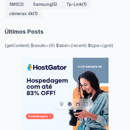
SMS
(2)
Samsung
(5)
Tp-Link
(1)
câmeras 4k
(1)
Últimos Posts
{getContent} $results={6} $label={recent} $type={grid}