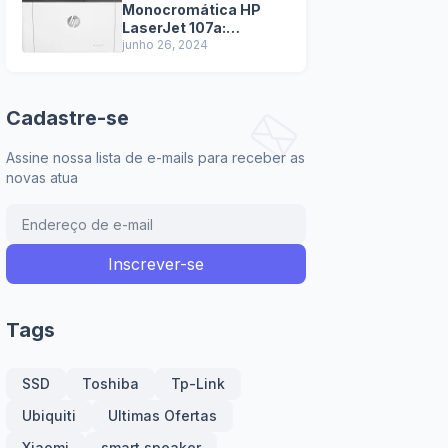
Monocromática HP
LaserJet 107a:
Tecnologia de
junho 26, 2024
impressão a laser
garante textos nítidos
e de alta qualidade.
Cadastre-se
Assine nossa lista de e-mails para receber as
novas atua
Tags
SSD
Toshiba
Tp-Link
Ubiquiti
Ultimas Ofertas
Xiaomi
smart speaker