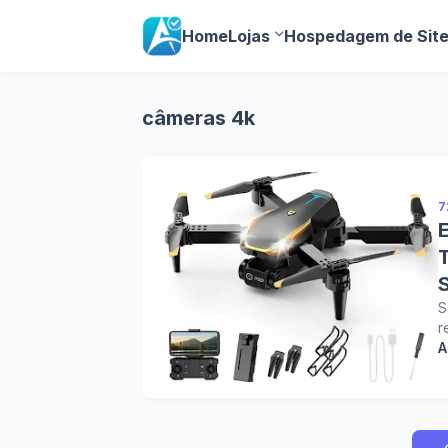
Home
Lojas
Hospedagem de Sit
câmeras 4k
7
T
S
r
A