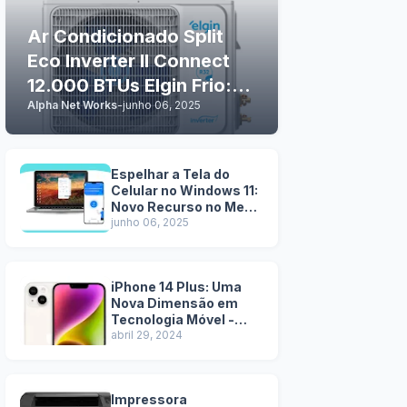
Ar Condicionado Split
Eco Inverter II Connect
12.000 BTUs Elgin Frio:
Alpha Net Works
-
junho 06, 2025
Tecnologia e Conforto
em Casa
Espelhar a Tela do
Celular no Windows 11:
Novo Recurso no Menu
Iniciar
junho 06, 2025
iPhone 14 Plus: Uma
Nova Dimensão em
Tecnologia Móvel -
Pros e Contras
abril 29, 2024
Impressora