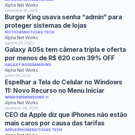
Alpha Net Works
setembro 16, 2025
Burger King usava senha “admin” para
proteger sistemas de lojas
NOTICIAS
NOTICIAS TECH
Alpha Net Works
agosto 27, 2025
Galaxy A05s tem câmera tripla e oferta
por menos de R$ 620 com 39% OFF
GALAXY A05S
SAMSUNG
Alpha Net Works
junho 06, 2025
Espelhar a Tela do Celular no Windows
11: Novo Recurso no Menu Iniciar
WINDOWS
WINDOWS 11
Alpha Net Works
fevereiro 09, 2026
CEO da Apple diz que iPhones não estão
mais caros por causa das tarifas
APPLE
IPHONE
NOTICIAS TECH