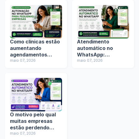
Como clínicas estão
Atendimento
aumentando
automático no
agendamentos
WhatsApp:
usando automação
maio 07, 2026
tendência ou
maio 07, 2026
no WhatsApp
necessidade para
empresas?
O motivo pelo qual
muitas empresas
estão perdendo
clientes no
maio 07, 2026