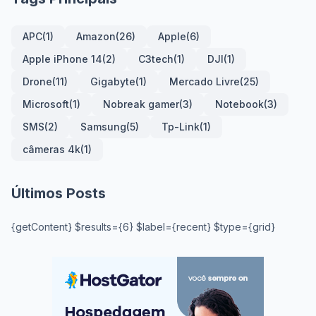
APC
(1)
Amazon
(26)
Apple
(6)
Apple iPhone 14
(2)
C3tech
(1)
DJI
(1)
Drone
(11)
Gigabyte
(1)
Mercado Livre
(25)
Microsoft
(1)
Nobreak gamer
(3)
Notebook
(3)
SMS
(2)
Samsung
(5)
Tp-Link
(1)
câmeras 4k
(1)
Últimos Posts
{getContent} $results={6} $label={recent} $type={grid}