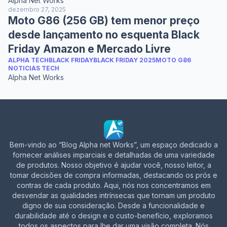
Alpha Net Works
dezembro 27, 2025
Moto G86 (256 GB) tem menor preço
desde lançamento no esquenta Black
Friday Amazon e Mercado Livre
ALPHA TECH
BLACK FRIDAY
BLACK FRIDAY 2025
MOTO G86
NOTICIAS TECH
Alpha Net Works
Bem-vindo ao “Blog Alpha net Works”, um espaço dedicado a
fornecer análises imparciais e detalhadas de uma variedade
de produtos. Nosso objetivo é ajudar você, nosso leitor, a
tomar decisões de compra informadas, destacando os prós e
contras de cada produto. Aqui, nós nos concentramos em
desvendar as qualidades intrínsecas que tornam um produto
digno de sua consideração. Desde a funcionalidade e
durabilidade até o design e o custo-benefício, exploramos
todos os aspectos para lhe dar uma visão completa. Nós