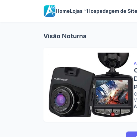
Home
Lojas
Hospedagem de Sit
Visão Noturna
A
D
C
V
A