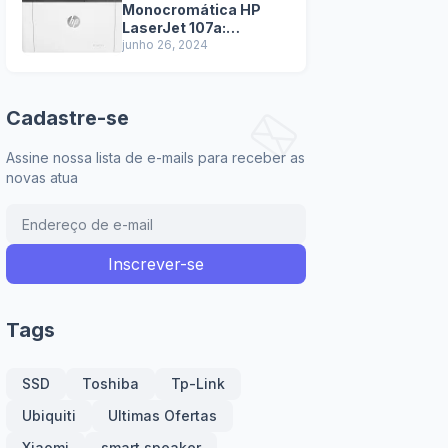
Monocromática HP
LaserJet 107a:
Tecnologia de
junho 26, 2024
impressão a laser
garante textos nítidos
e de alta qualidade.
Cadastre-se
Assine nossa lista de e-mails para receber as
novas atua
Tags
SSD
Toshiba
Tp-Link
Ubiquiti
Ultimas Ofertas
Xiaomi
smart speaker