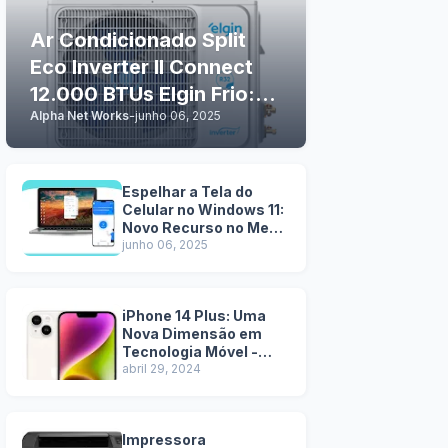
Ar Condicionado Split
Eco Inverter II Connect
12.000 BTUs Elgin Frio:
Alpha Net Works
-
junho 06, 2025
Tecnologia e Conforto
em Casa
Espelhar a Tela do
Celular no Windows 11:
Novo Recurso no Menu
Iniciar
junho 06, 2025
iPhone 14 Plus: Uma
Nova Dimensão em
Tecnologia Móvel -
Pros e Contras
abril 29, 2024
Impressora