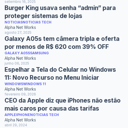
setembro 16, 2025
Burger King usava senha “admin” para
proteger sistemas de lojas
NOTICIAS
NOTICIAS TECH
Alpha Net Works
agosto 27, 2025
Galaxy A05s tem câmera tripla e oferta
por menos de R$ 620 com 39% OFF
GALAXY A05S
SAMSUNG
Alpha Net Works
junho 06, 2025
Espelhar a Tela do Celular no Windows
11: Novo Recurso no Menu Iniciar
WINDOWS
WINDOWS 11
Alpha Net Works
fevereiro 09, 2026
CEO da Apple diz que iPhones não estão
mais caros por causa das tarifas
APPLE
IPHONE
NOTICIAS TECH
Alpha Net Works
abril 29, 2024