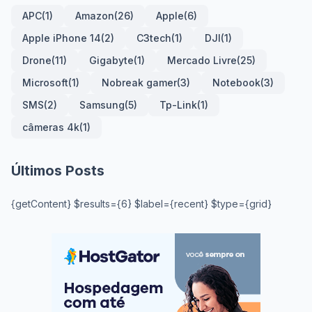
APC
(1)
Amazon
(26)
Apple
(6)
Apple iPhone 14
(2)
C3tech
(1)
DJI
(1)
Drone
(11)
Gigabyte
(1)
Mercado Livre
(25)
Microsoft
(1)
Nobreak gamer
(3)
Notebook
(3)
SMS
(2)
Samsung
(5)
Tp-Link
(1)
câmeras 4k
(1)
Últimos Posts
{getContent} $results={6} $label={recent} $type={grid}