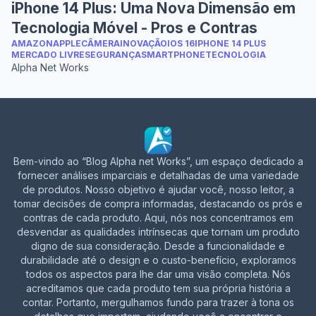
iPhone 14 Plus: Uma Nova Dimensão em
Tecnologia Móvel - Pros e Contras
AMAZON
APPLE
CÂMERA
INOVAÇÃO
IOS 16
IPHONE 14 PLUS
MERCADO LIVRE
SEGURANÇA
SMARTPHONE
TECNOLOGIA
Alpha Net Works
Bem-vindo ao “Blog Alpha net Works”, um espaço dedicado a
fornecer análises imparciais e detalhadas de uma variedade
de produtos. Nosso objetivo é ajudar você, nosso leitor, a
tomar decisões de compra informadas, destacando os prós e
contras de cada produto. Aqui, nós nos concentramos em
desvendar as qualidades intrínsecas que tornam um produto
digno de sua consideração. Desde a funcionalidade e
durabilidade até o design e o custo-benefício, exploramos
todos os aspectos para lhe dar uma visão completa. Nós
acreditamos que cada produto tem sua própria história a
contar. Portanto, mergulhamos fundo para trazer à tona os