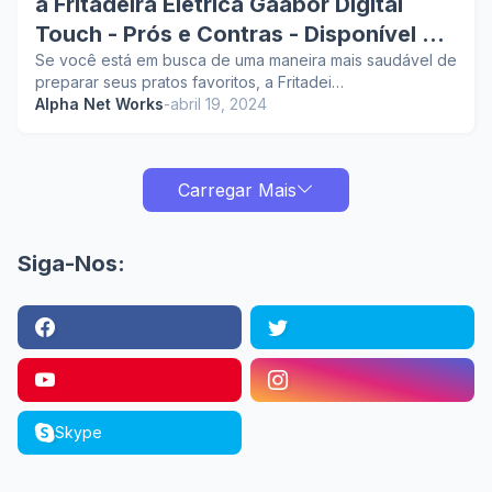
a Fritadeira Elétrica Gaabor Digital
Touch - Prós e Contras - Disponível na
Shopee:
Se você está em busca de uma maneira mais saudável de
preparar seus pratos favoritos, a Fritadei…
Alpha Net Works
-
abril 19, 2024
Carregar Mais
Siga-Nos:
Skype