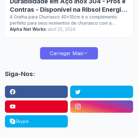
Durabilidade em Aço Inox 304 - Prós e
Contras - Disponível na Ribsol Energia
Solar
A Grelha para Churrasco 40x35cm é o complemento
perfeito para seus momentos de churrasco com a…
Alpha Net Works
-
abril 22, 2024
Carregar Mais
Siga-Nos:
Skype