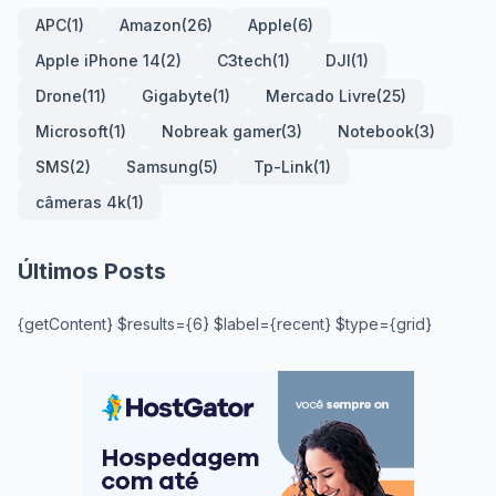
APC
(1)
Amazon
(26)
Apple
(6)
Apple iPhone 14
(2)
C3tech
(1)
DJI
(1)
Drone
(11)
Gigabyte
(1)
Mercado Livre
(25)
Microsoft
(1)
Nobreak gamer
(3)
Notebook
(3)
SMS
(2)
Samsung
(5)
Tp-Link
(1)
câmeras 4k
(1)
Últimos Posts
{getContent} $results={6} $label={recent} $type={grid}