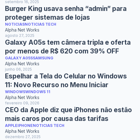
setembro 16, 2025
Burger King usava senha “admin” para
proteger sistemas de lojas
NOTICIAS
NOTICIAS TECH
Alpha Net Works
agosto 27, 2025
Galaxy A05s tem câmera tripla e oferta
por menos de R$ 620 com 39% OFF
GALAXY A05S
SAMSUNG
Alpha Net Works
junho 06, 2025
Espelhar a Tela do Celular no Windows
11: Novo Recurso no Menu Iniciar
WINDOWS
WINDOWS 11
Alpha Net Works
fevereiro 09, 2026
CEO da Apple diz que iPhones não estão
mais caros por causa das tarifas
APPLE
IPHONE
NOTICIAS TECH
Alpha Net Works
dezembro 27, 2025