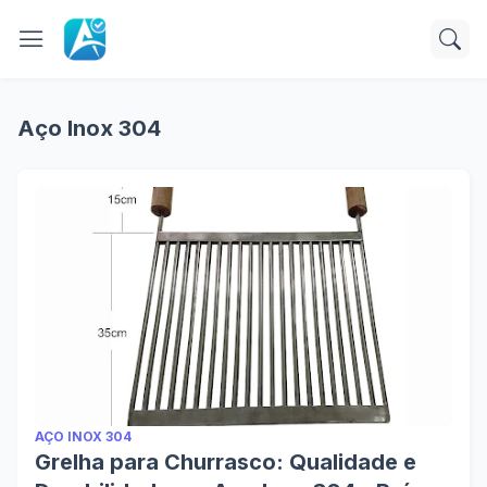
Aço Inox 304
AÇO INOX 304
Grelha para Churrasco: Qualidade e