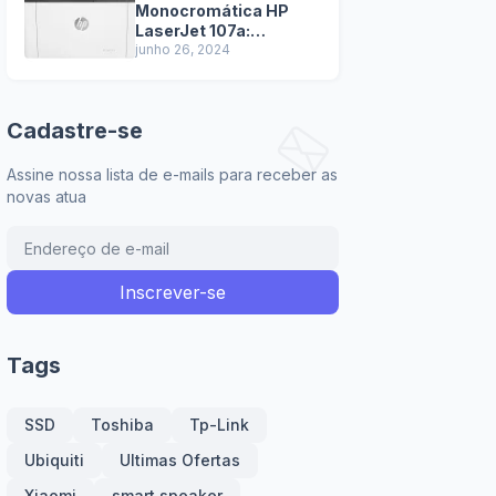
Monocromática HP
LaserJet 107a:
Tecnologia de
junho 26, 2024
impressão a laser
garante textos nítidos
e de alta qualidade.
Cadastre-se
Assine nossa lista de e-mails para receber as
novas atua
Tags
SSD
Toshiba
Tp-Link
Ubiquiti
Ultimas Ofertas
Xiaomi
smart speaker