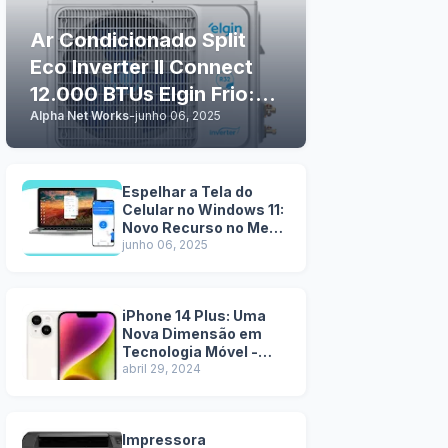
Ar Condicionado Split
Eco Inverter II Connect
12.000 BTUs Elgin Frio:
Alpha Net Works
-
junho 06, 2025
Tecnologia e Conforto
em Casa
Espelhar a Tela do
Celular no Windows 11:
Novo Recurso no Menu
Iniciar
junho 06, 2025
iPhone 14 Plus: Uma
Nova Dimensão em
Tecnologia Móvel -
Pros e Contras
abril 29, 2024
Impressora