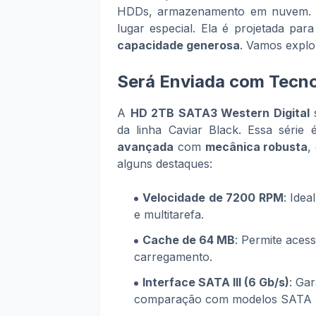
HDDs, armazenamento em nuvem.
lugar especial. Ela é projetada pa
capacidade generosa
. Vamos explo
Será Enviada com Tecno
A
HD 2TB SATA3 Western Digital
s
da linha Caviar Black. Essa séri
avançada
com
mecânica robusta
,
alguns destaques:
Velocidade de 7200 RPM
: Idea
e multitarefa.
Cache de 64 MB
: Permite aces
carregamento.
Interface SATA III (6 Gb/s)
: Ga
comparação com modelos SATA I