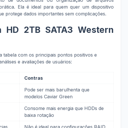
to de documentos ou organização de arquivos
ática. Ela é ideal para quem quer um dispositivo
que protege dados importantes sem complicações.
da HD 2TB SATA3 Western
ma tabela com os principais pontos positivos e
nálises e avaliações de usuários:
Contras
Pode ser mais barulhenta que
modelos Caviar Green
Consome mais energia que HDDs de
baixa rotação
cias
Não é ideal para configurações RAID