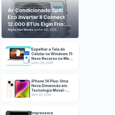
Ar Condicionado Split
Eco Inverter II Connect
12.000 BTUs Elgin Frio:
Alpha Net Works
-
junho 06, 2025
Tecnologia e Conforto
em Casa
Espelhar a Tela do
Celular no Windows 11:
Novo Recurso no Menu
Iniciar
junho 06, 2025
iPhone 14 Plus: Uma
Nova Dimensão em
Tecnologia Móvel -
Pros e Contras
abril 29, 2024
Impressora