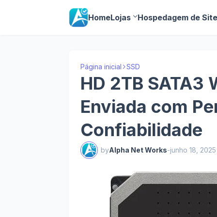
Home
Lojas
Hospedagem de Sit
Página inicial
SSD
HD 2TB SATA3 We
Enviada com Pe
Confiabilidade
by
Alpha Net Works
-
junho 18, 2025