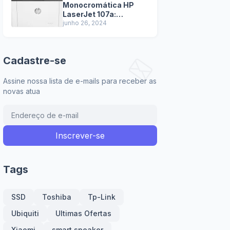
Monocromática HP
LaserJet 107a:
Tecnologia de
junho 26, 2024
impressão a laser
garante textos nítidos
e de alta qualidade.
Cadastre-se
Assine nossa lista de e-mails para receber as
novas atua
Tags
SSD
Toshiba
Tp-Link
Ubiquiti
Ultimas Ofertas
Xiaomi
smart speaker