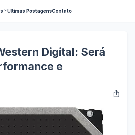
es
Ultimas Postagens
Contato
stern Digital: Será
rformance e