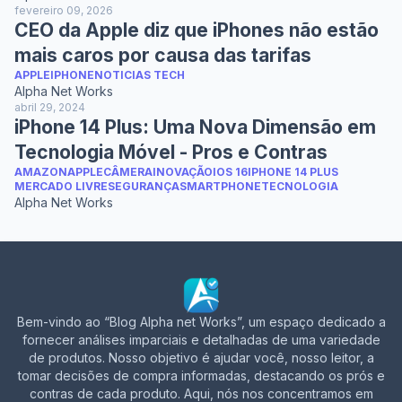
fevereiro 09, 2026
CEO da Apple diz que iPhones não estão
mais caros por causa das tarifas
APPLE
IPHONE
NOTICIAS TECH
Alpha Net Works
abril 29, 2024
iPhone 14 Plus: Uma Nova Dimensão em
Tecnologia Móvel - Pros e Contras
AMAZON
APPLE
CÂMERA
INOVAÇÃO
IOS 16
IPHONE 14 PLUS
MERCADO LIVRE
SEGURANÇA
SMARTPHONE
TECNOLOGIA
Alpha Net Works
Bem-vindo ao “Blog Alpha net Works”, um espaço dedicado a
fornecer análises imparciais e detalhadas de uma variedade
de produtos. Nosso objetivo é ajudar você, nosso leitor, a
tomar decisões de compra informadas, destacando os prós e
contras de cada produto. Aqui, nós nos concentramos em