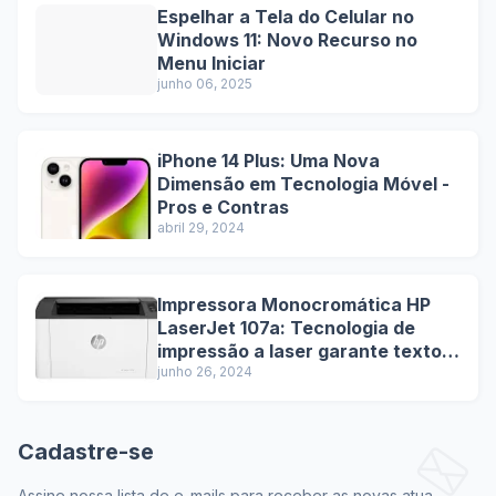
Espelhar a Tela do Celular no
Windows 11: Novo Recurso no
Menu Iniciar
junho 06, 2025
iPhone 14 Plus: Uma Nova
Dimensão em Tecnologia Móvel -
Pros e Contras
abril 29, 2024
Impressora Monocromática HP
LaserJet 107a: Tecnologia de
impressão a laser garante textos
nítidos e de alta qualidade.
junho 26, 2024
Cadastre-se
Assine nossa lista de e-mails para receber as novas atua