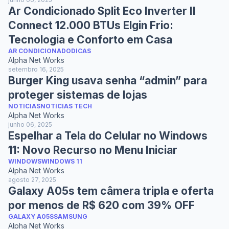
Ar Condicionado Split Eco Inverter II
Connect 12.000 BTUs Elgin Frio:
Tecnologia e Conforto em Casa
AR CONDICIONADO
DICAS
Alpha Net Works
setembro 16, 2025
Burger King usava senha “admin” para
proteger sistemas de lojas
NOTICIAS
NOTICIAS TECH
Alpha Net Works
junho 06, 2025
Espelhar a Tela do Celular no Windows
11: Novo Recurso no Menu Iniciar
WINDOWS
WINDOWS 11
Alpha Net Works
agosto 27, 2025
Galaxy A05s tem câmera tripla e oferta
por menos de R$ 620 com 39% OFF
GALAXY A05S
SAMSUNG
Alpha Net Works