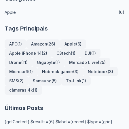
Apple
(6)
Tags Principais
APC
(1)
Amazon
(26)
Apple
(6)
Apple iPhone 14
(2)
C3tech
(1)
DJI
(1)
Drone
(11)
Gigabyte
(1)
Mercado Livre
(25)
Microsoft
(1)
Nobreak gamer
(3)
Notebook
(3)
SMS
(2)
Samsung
(5)
Tp-Link
(1)
câmeras 4k
(1)
Últimos Posts
{getContent} $results={6} $label={recent} $type={grid}