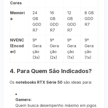
Cores
Memóri
24
16
12
8 GB
a
GB
GB
GB
GDD
GDD
GDD
GDD
R7
R7
R7
R7
NVENC
9ª
9ª
9ª
9ª
(Encod
Gera
Gera
Gera
Gera
er)
ção
ção
ção
ção
(3x)
(2x)
(1x)
(1x)
4. Para Quem São Indicados?
Os
notebooks RTX Série 50
são ideais para:
Gamers:
Quem busca desempenho máximo em jogos