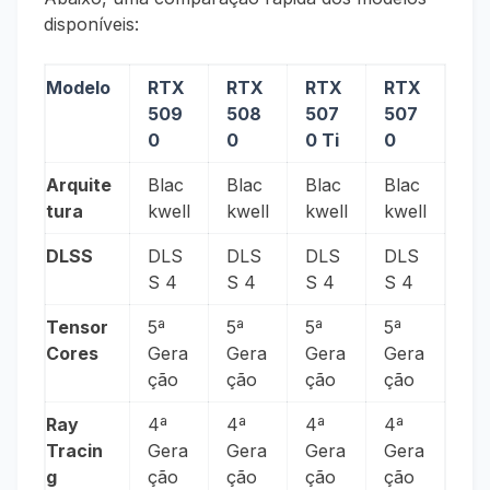
disponíveis:
Modelo
RTX
RTX
RTX
RTX
509
508
507
507
0
0
0 Ti
0
Arquite
Blac
Blac
Blac
Blac
tura
kwell
kwell
kwell
kwell
DLSS
DLS
DLS
DLS
DLS
S 4
S 4
S 4
S 4
Tensor
5ª
5ª
5ª
5ª
Cores
Gera
Gera
Gera
Gera
ção
ção
ção
ção
Ray
4ª
4ª
4ª
4ª
Tracin
Gera
Gera
Gera
Gera
g
ção
ção
ção
ção