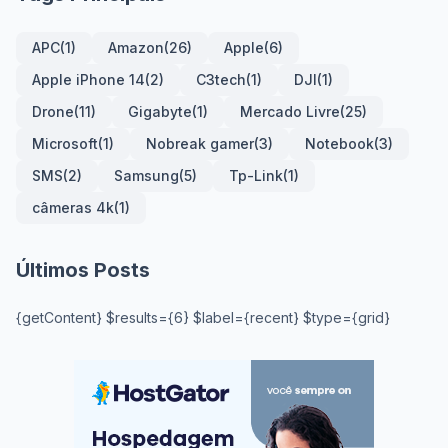
APC
(1)
Amazon
(26)
Apple
(6)
Apple iPhone 14
(2)
C3tech
(1)
DJI
(1)
Drone
(11)
Gigabyte
(1)
Mercado Livre
(25)
Microsoft
(1)
Nobreak gamer
(3)
Notebook
(3)
SMS
(2)
Samsung
(5)
Tp-Link
(1)
câmeras 4k
(1)
Últimos Posts
{getContent} $results={6} $label={recent} $type={grid}