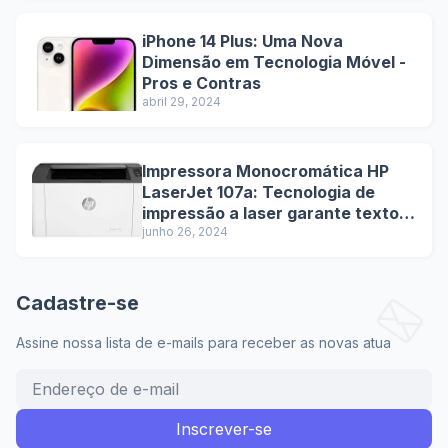
iPhone 14 Plus: Uma Nova
Dimensão em Tecnologia Móvel -
Pros e Contras
abril 29, 2024
Impressora Monocromática HP
LaserJet 107a: Tecnologia de
impressão a laser garante textos
nítidos e de alta qualidade.
junho 26, 2024
Cadastre-se
Assine nossa lista de e-mails para receber as novas atua