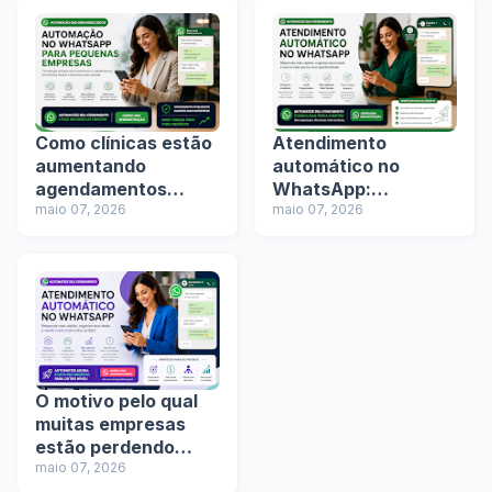
Como clínicas estão
Atendimento
aumentando
automático no
agendamentos
WhatsApp:
usando automação
maio 07, 2026
tendência ou
maio 07, 2026
no WhatsApp
necessidade para
empresas?
O motivo pelo qual
muitas empresas
estão perdendo
clientes no
maio 07, 2026