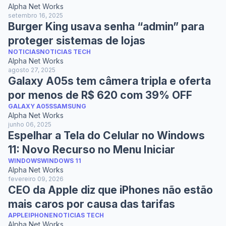
Alpha Net Works
setembro 16, 2025
Burger King usava senha “admin” para
proteger sistemas de lojas
NOTICIAS
NOTICIAS TECH
Alpha Net Works
agosto 27, 2025
Galaxy A05s tem câmera tripla e oferta
por menos de R$ 620 com 39% OFF
GALAXY A05S
SAMSUNG
Alpha Net Works
junho 06, 2025
Espelhar a Tela do Celular no Windows
11: Novo Recurso no Menu Iniciar
WINDOWS
WINDOWS 11
Alpha Net Works
fevereiro 09, 2026
CEO da Apple diz que iPhones não estão
mais caros por causa das tarifas
APPLE
IPHONE
NOTICIAS TECH
Alpha Net Works