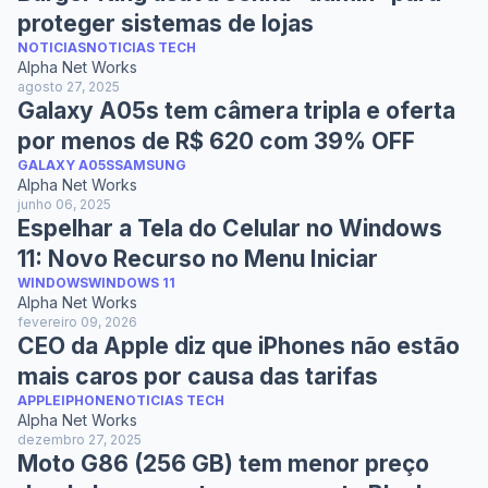
proteger sistemas de lojas
NOTICIAS
NOTICIAS TECH
Alpha Net Works
agosto 27, 2025
Galaxy A05s tem câmera tripla e oferta
por menos de R$ 620 com 39% OFF
GALAXY A05S
SAMSUNG
Alpha Net Works
junho 06, 2025
Espelhar a Tela do Celular no Windows
11: Novo Recurso no Menu Iniciar
WINDOWS
WINDOWS 11
Alpha Net Works
fevereiro 09, 2026
CEO da Apple diz que iPhones não estão
mais caros por causa das tarifas
APPLE
IPHONE
NOTICIAS TECH
Alpha Net Works
dezembro 27, 2025
Moto G86 (256 GB) tem menor preço