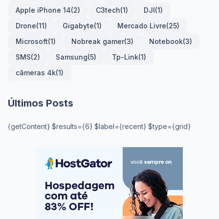
Apple iPhone 14
(2)
C3tech
(1)
DJI
(1)
Drone
(11)
Gigabyte
(1)
Mercado Livre
(25)
Microsoft
(1)
Nobreak gamer
(3)
Notebook
(3)
SMS
(2)
Samsung
(5)
Tp-Link
(1)
câmeras 4k
(1)
Últimos Posts
{getContent} $results={6} $label={recent} $type={grid}