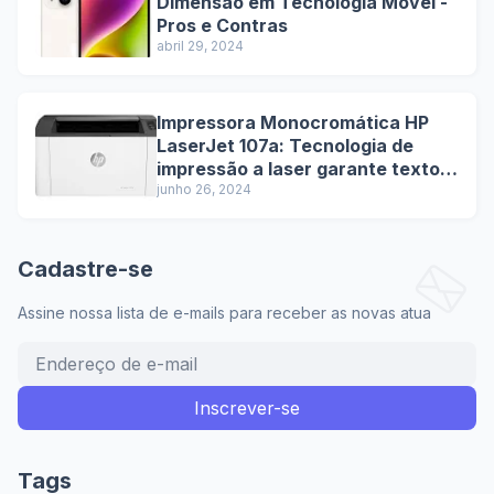
Dimensão em Tecnologia Móvel -
Pros e Contras
abril 29, 2024
Impressora Monocromática HP
LaserJet 107a: Tecnologia de
impressão a laser garante textos
nítidos e de alta qualidade.
junho 26, 2024
Cadastre-se
Assine nossa lista de e-mails para receber as novas atua
Tags