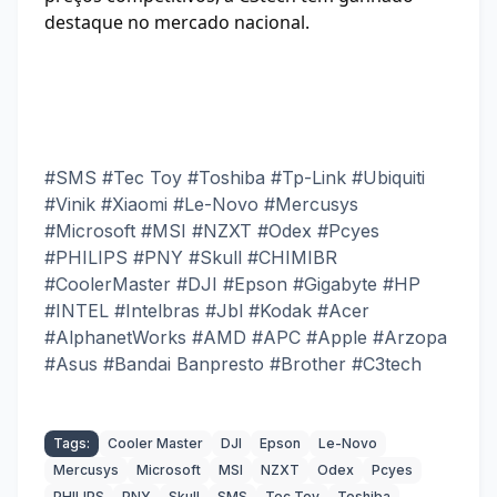
destaque no mercado nacional.
#SMS #Tec Toy #Toshiba #Tp-Link #Ubiquiti
#Vinik #Xiaomi #Le-Novo #Mercusys
#Microsoft #MSI #NZXT #Odex #Pcyes
#PHILIPS #PNY #Skull #CHIMIBR
#CoolerMaster #DJI #Epson #Gigabyte #HP
#INTEL #Intelbras #Jbl #Kodak #Acer
#AlphanetWorks #AMD #APC #Apple #Arzopa
#Asus #Bandai Banpresto #Brother #C3tech
Tags:
Cooler Master
DJI
Epson
Le-Novo
Mercusys
Microsoft
MSI
NZXT
Odex
Pcyes
PHILIPS
PNY
Skull
SMS
Tec Toy
Toshiba