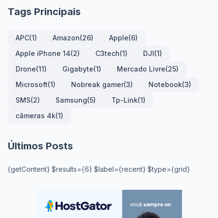
Tags Principais
APC
(1)
Amazon
(26)
Apple
(6)
Apple iPhone 14
(2)
C3tech
(1)
DJI
(1)
Drone
(11)
Gigabyte
(1)
Mercado Livre
(25)
Microsoft
(1)
Nobreak gamer
(3)
Notebook
(3)
SMS
(2)
Samsung
(5)
Tp-Link
(1)
câmeras 4k
(1)
Últimos Posts
{getContent} $results={6} $label={recent} $type={grid}