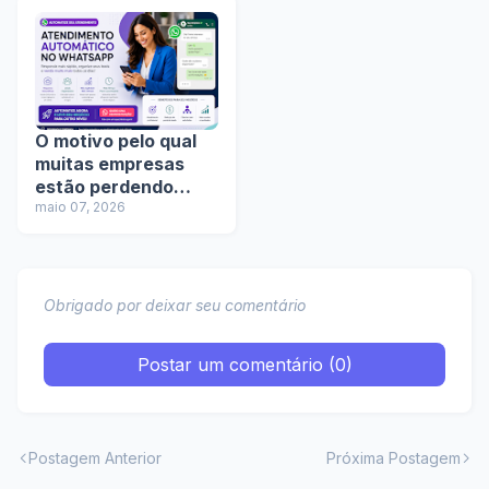
O motivo pelo qual
muitas empresas
estão perdendo
clientes no
maio 07, 2026
WhatsApp sem
perceber
Obrigado por deixar seu comentário
Postar um comentário (0)
Postagem Anterior
Próxima Postagem