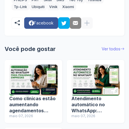
Tp-Link
Ubiquiti
Vinik
Xiaomi
Facebook
Você pode gostar
Ver todos
Como clínicas estão
Atendimento
aumentando
automático no
agendamentos
WhatsApp:
usando automação
maio 07, 2026
tendência ou
maio 07, 2026
no WhatsApp
necessidade para
empresas?