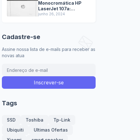
Monocromática HP
LaserJet 107a:
Tecnologia de
junho 26, 2024
impressão a laser
garante textos nítidos
e de alta qualidade.
Cadastre-se
Assine nossa lista de e-mails para receber as
novas atua
Tags
SSD
Toshiba
Tp-Link
Ubiquiti
Ultimas Ofertas
Xiaomi
smart speaker