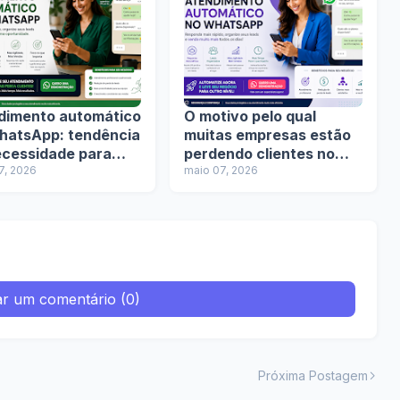
dimento automático
O motivo pelo qual
hatsApp: tendência
muitas empresas estão
ecessidade para
perdendo clientes no
esas?
7, 2026
WhatsApp sem perceber
maio 07, 2026
ar um comentário (0)
Próxima Postagem