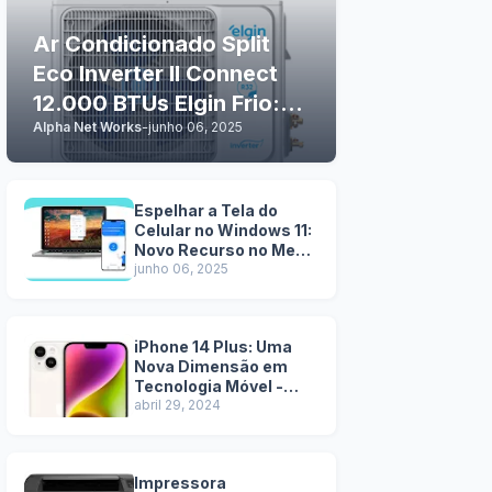
Ar Condicionado Split
Eco Inverter II Connect
12.000 BTUs Elgin Frio:
Alpha Net Works
-
junho 06, 2025
Tecnologia e Conforto
em Casa
Espelhar a Tela do
Celular no Windows 11:
Novo Recurso no Menu
Iniciar
junho 06, 2025
iPhone 14 Plus: Uma
Nova Dimensão em
Tecnologia Móvel -
Pros e Contras
abril 29, 2024
Impressora