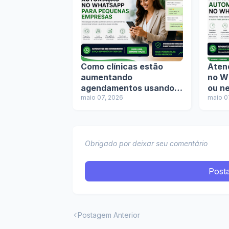
Como clínicas estão
Aten
aumentando
no W
agendamentos usando
ou n
automação no
maio 07, 2026
empr
maio 0
WhatsApp
Obrigado por deixar seu comentário
Post
Postagem Anterior