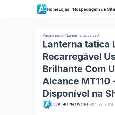
Home
Lojas
Hospedagem de Sit
Página inicial
Lanterna tática LED
Lanterna tatica
Recarregável Usb
Brilhante Com 
Alcance MT110 - 
Disponível na S
by
Alpha Net Works
-
abril 22, 2024