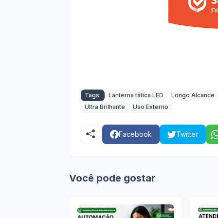
Tags:
Lanterna tática LED
Longo Alcance
Ultra Brilhante
Uso Externo
Facebook
Twitter
Você pode gostar